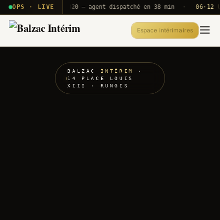
· T2E · B71
OPS · LIVE
Push A320 — agent dispatché en 38 min
·
06·12 UTC
Espace intérimaires
BALZAC
INTÉRIM
·
14 PLACE LOUIS
XIII · RUNGIS