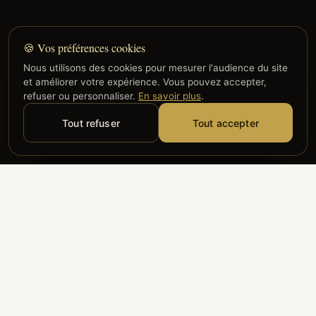
🍪 Vos préférences cookies
Nous utilisons des cookies pour mesurer l'audience du site
et améliorer votre expérience. Vous pouvez accepter,
refuser ou personnaliser.
En savoir plus
.
Tout refuser
Tout accepter
Alyzia
Groupe ADP
Air France
ILS NOUS FONT CONFIANCE
Groupe 3S
Hub Safe
Aeria
Newrest