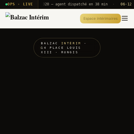
 · T2E · B71
OPS · LIVE
Push A320 — agent dispatché en 38 min
·
06·12 UTC
Espace intérimaires
BALZAC
INTÉRIM
·
14 PLACE LOUIS
XIII · RUNGIS