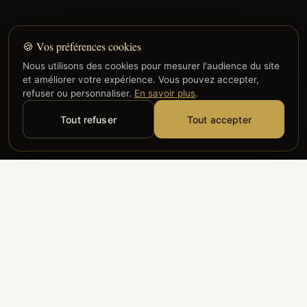
🍪 Vos préférences cookies
Nous utilisons des cookies pour mesurer l'audience du site
et améliorer votre expérience. Vous pouvez accepter,
refuser ou personnaliser.
En savoir plus
.
Tout refuser
Tout accepter
Alyzia
Groupe ADP
Air France
ILS NOUS FONT CONFIANCE
Groupe 3S
Hub Safe
Aeria
Newrest