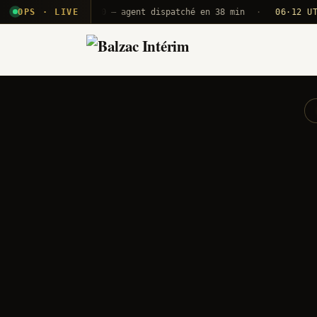
E · B71
OPS · LIVE
Push A320 — agent dispatché en 38 min
·
06·12 UTC
ORY 