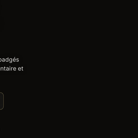
 badgés
ntaire et