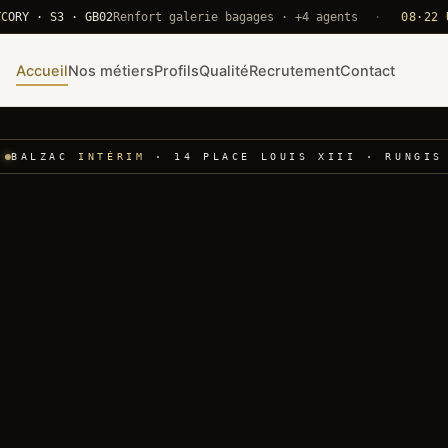
· S3 · GB02
Renfort galerie bagages · +4 agents
·
08·22 UTC
CD
Accueil
Nos métiers
Profils
Qualité
Recrutement
Contact
BALZAC
INTÉRIM
· 14 PLACE LOUIS XIII · RUNGIS