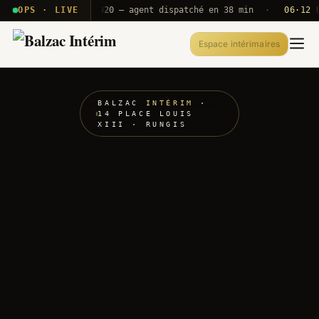
· T2E · B71
OPS · LIVE
Push A320 — agent dispatché en 38 min
·
06·12 UTC
Espace intérimaires
BALZAC
INTÉRIM
·
14 PLACE LOUIS
XIII · RUNGIS