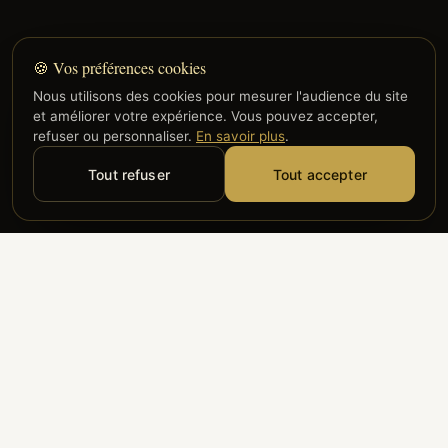
🍪 Vos préférences cookies
Nous utilisons des cookies pour mesurer l'audience du site
et améliorer votre expérience. Vous pouvez accepter,
refuser ou personnaliser.
En savoir plus
.
Tout refuser
Tout accepter
Alyzia
Groupe ADP
Air France
ILS NOUS FONT CONFIANCE
Groupe 3S
Hub Safe
Aeria
Newrest