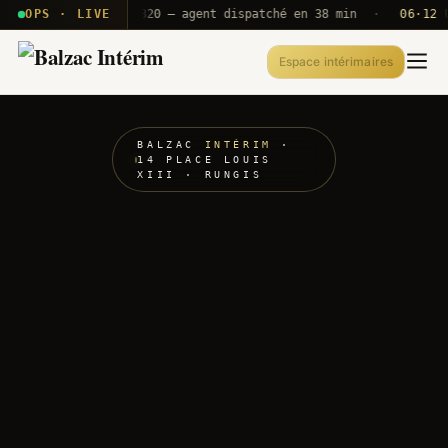
· T2E · B71
OPS · LIVE
Push A320 — agent dispatché en 38 min
·
06·12 UTC
Espace intérimaires
BALZAC
INTÉRIM
·
14 PLACE LOUIS
XIII · RUNGIS