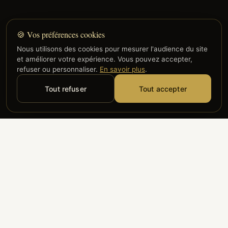
🍪 Vos préférences cookies
Nous utilisons des cookies pour mesurer l'audience du site
et améliorer votre expérience. Vous pouvez accepter,
refuser ou personnaliser.
En savoir plus
.
Tout refuser
Tout accepter
Alyzia
Groupe ADP
Air France
ILS NOUS FONT CONFIANCE
Groupe 3S
Hub Safe
Aeria
Newrest