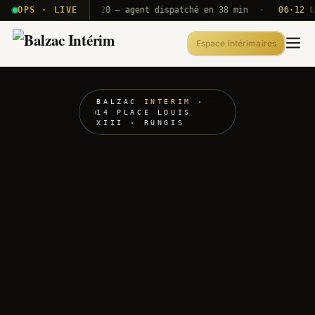
· T2E · B71
OPS · LIVE
Push A320 — agent dispatché en 38 min
·
06·12 UTC
O
Espace intérimaires
BALZAC
INTÉRIM
·
14 PLACE LOUIS
XIII · RUNGIS