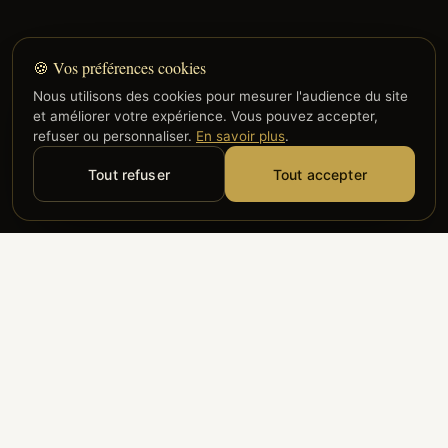
🍪 Vos préférences cookies
Nous utilisons des cookies pour mesurer l'audience du site
et améliorer votre expérience. Vous pouvez accepter,
refuser ou personnaliser.
En savoir plus
.
Tout refuser
Tout accepter
Alyzia
Groupe ADP
Air France
ILS NOUS FONT CONFIANCE
Groupe 3S
Hub Safe
Aeria
Newrest