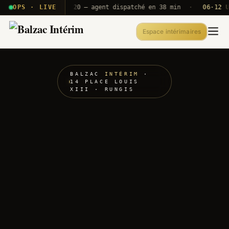
· T2E · B71
OPS · LIVE
Push A320 — agent dispatché en 38 min
·
06·12 UTC
O
Espace intérimaires
BALZAC
INTÉRIM
·
14 PLACE LOUIS
XIII · RUNGIS