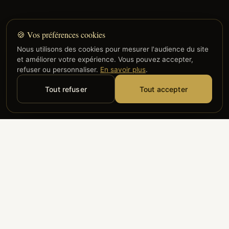
🍪 Vos préférences cookies
Nous utilisons des cookies pour mesurer l'audience du site
et améliorer votre expérience. Vous pouvez accepter,
refuser ou personnaliser.
En savoir plus
.
Tout refuser
Tout accepter
Alyzia
Groupe ADP
Air France
ILS NOUS FONT CONFIANCE
Groupe 3S
Hub Safe
Aeria
Newrest