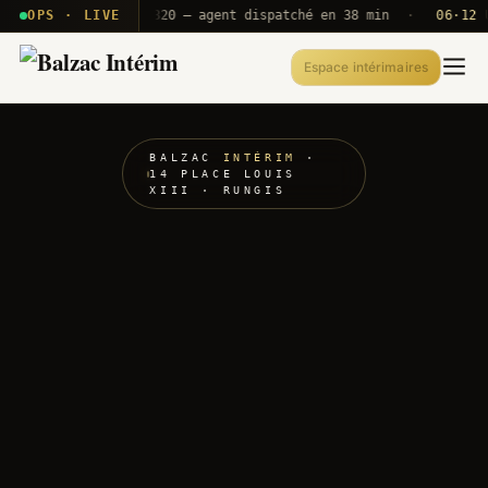
· T2E · B71
OPS · LIVE
Push A320 — agent dispatché en 38 min
·
06·12 UTC
Espace intérimaires
BALZAC
INTÉRIM
·
14 PLACE LOUIS
XIII · RUNGIS