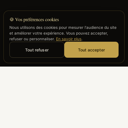
🍪 Vos préférences cookies
Nous utilisons des cookies pour mesurer l'audience du site
et améliorer votre expérience. Vous pouvez accepter,
refuser ou personnaliser.
En savoir plus
.
Tout refuser
Tout accepter
Alyzia
Groupe ADP
Air France
ILS NOUS FONT CONFIANCE
Groupe 3S
Hub Safe
Aeria
Newrest