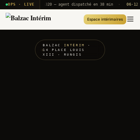
 · T2E · B71
OPS · LIVE
Push A320 — agent dispatché en 38 min
·
06·12 UT
Espace intérimaires
BALZAC
INTÉRIM
·
14 PLACE LOUIS
XIII · RUNGIS