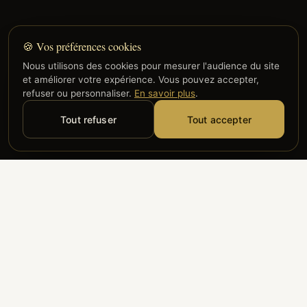
🍪 Vos préférences cookies
Nous utilisons des cookies pour mesurer l'audience du site
et améliorer votre expérience. Vous pouvez accepter,
refuser ou personnaliser.
En savoir plus
.
Tout refuser
Tout accepter
Alyzia
Groupe ADP
Air France
ILS NOUS FONT CONFIANCE
Groupe 3S
Hub Safe
Aeria
Newrest