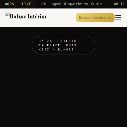
· T2E · B71
OPS · LIVE
Push A320 — agent dispatché en 38 min
·
06·12 UTC
Espace intérimaires
BALZAC
INTÉRIM
·
14 PLACE LOUIS
XIII · RUNGIS