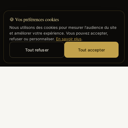
🍪 Vos préférences cookies
Nous utilisons des cookies pour mesurer l'audience du site
et améliorer votre expérience. Vous pouvez accepter,
refuser ou personnaliser.
En savoir plus
.
Tout refuser
Tout accepter
Alyzia
Groupe ADP
Air France
ILS NOUS FONT CONFIANCE
Groupe 3S
Hub Safe
Aeria
Newrest