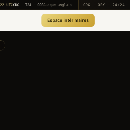
C
CDG · T2A · C03
Casque anglais positionné · rotation MEA
CDG · ORY · 24/24
·
1
Espace intérimaires