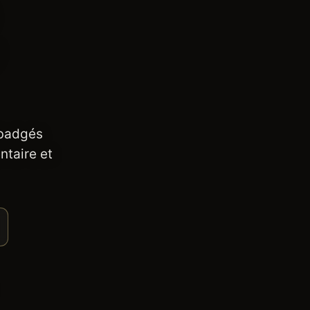
 badgés
ntaire et