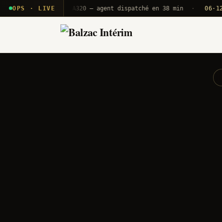
· T2E · B71
OPS · LIVE
Push A320 — agent dispatché en 38 min
·
06·12 UTC
O