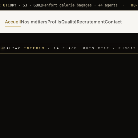
RY · S3 · GB02
Renfort galerie bagages · +4 agents
·
08·22 UT
Accueil
Nos métiers
Profils
Qualité
Recrutement
Contact
BALZAC
INTÉRIM
· 14 PLACE LOUIS XIII · RUNGIS