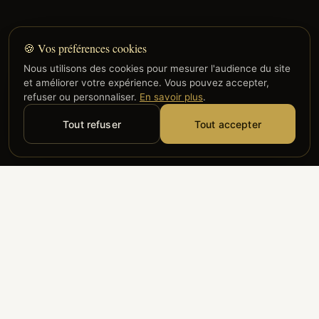
🍪 Vos préférences cookies
Nous utilisons des cookies pour mesurer l'audience du site
et améliorer votre expérience. Vous pouvez accepter,
refuser ou personnaliser.
En savoir plus
.
Tout refuser
Tout accepter
Alyzia
Groupe ADP
Air France
ILS NOUS FONT CONFIANCE
Groupe 3S
Hub Safe
Aeria
Newrest