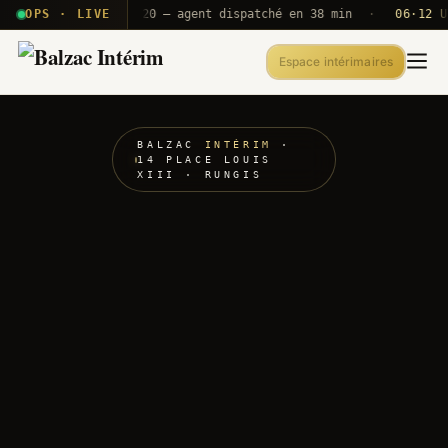
· T2E · B71
OPS · LIVE
Push A320 — agent dispatché en 38 min
·
06·12 UTC
O
Espace intérimaires
BALZAC
INTÉRIM
·
14 PLACE LOUIS
XIII · RUNGIS