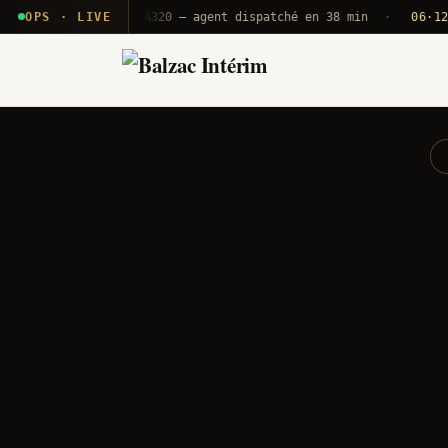
 T2E · B71
OPS · LIVE
Push A320 — agent dispatché en 38 min
·
06·12 UTC
O