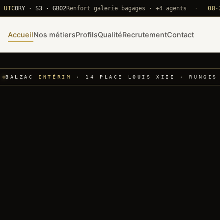
RY · S3 · GB02
Renfort galerie bagages · +4 agents
·
08·22 UT
Accueil
Nos métiers
Profils
Qualité
Recrutement
Contact
BALZAC
INTÉRIM
· 14 PLACE LOUIS XIII · RUNGIS