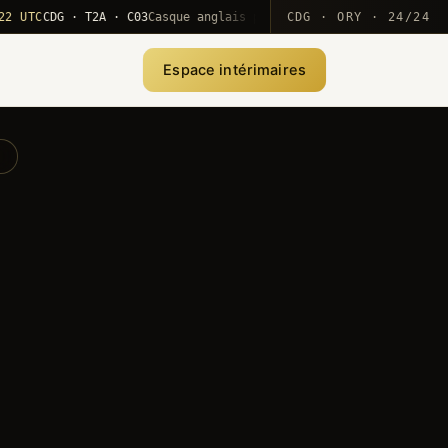
C
CDG · T2A · C03
Casque anglais positionné · rotation MEA
CDG · ORY · 24/24
·
10
Espace intérimaires