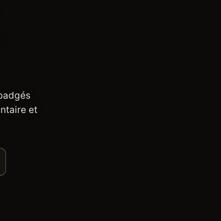
 badgés
ntaire et