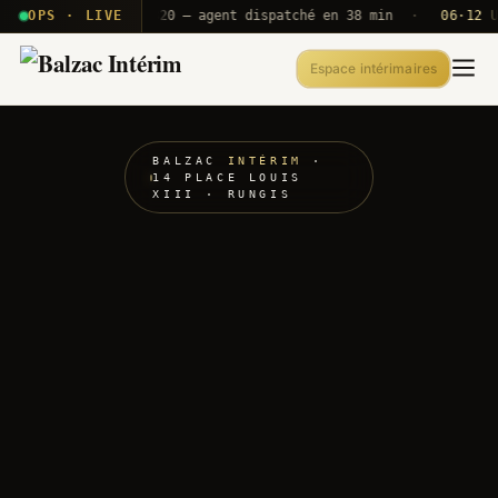
G · T2E · B71
OPS · LIVE
Push A320 — agent dispatché en 38 min
·
06·12 U
Espace intérimaires
BALZAC
INTÉRIM
·
14 PLACE LOUIS
XIII · RUNGIS