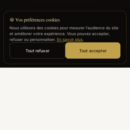
🍪 Vos préférences cookies
Nous utilisons des cookies pour mesurer l'audience du site
et améliorer votre expérience. Vous pouvez accepter,
refuser ou personnaliser.
En savoir plus
.
Tout refuser
Tout accepter
Alyzia
Groupe ADP
Air France
ILS NOUS FONT CONFIANCE
Groupe 3S
Hub Safe
Aeria
Newrest