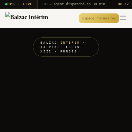
· T2E · B71
OPS · LIVE
Push A320 — agent dispatché en 38 min
·
06·12 UTC
Espace intérimaires
BALZAC
INTÉRIM
·
14 PLACE LOUIS
XIII · RUNGIS