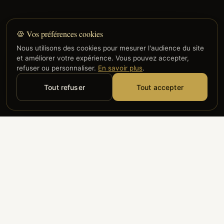
🍪 Vos préférences cookies
Nous utilisons des cookies pour mesurer l'audience du site
et améliorer votre expérience. Vous pouvez accepter,
refuser ou personnaliser.
En savoir plus
.
Tout refuser
Tout accepter
Alyzia
Groupe ADP
Air France
ILS NOUS FONT CONFIANCE
Groupe 3S
Hub Safe
Aeria
Newrest