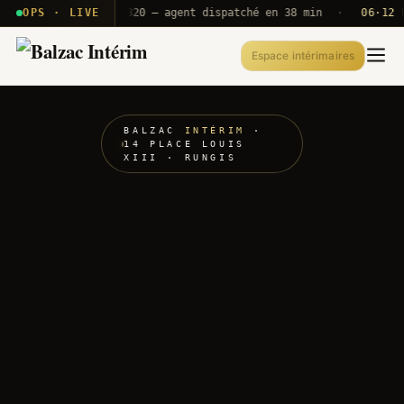
· T2E · B71
OPS · LIVE
Push A320 — agent dispatché en 38 min
·
06·12 UTC
Espace intérimaires
BALZAC
INTÉRIM
·
14 PLACE LOUIS
XIII · RUNGIS