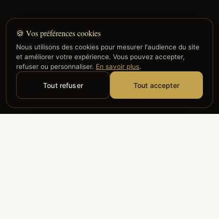
🍪 Vos préférences cookies
Nous utilisons des cookies pour mesurer l'audience du site
et améliorer votre expérience. Vous pouvez accepter,
refuser ou personnaliser.
En savoir plus
.
Tout refuser
Tout accepter
Alyzia
Groupe ADP
Air France
ILS NOUS FONT CONFIANCE
Groupe 3S
Hub Safe
Aeria
Newrest