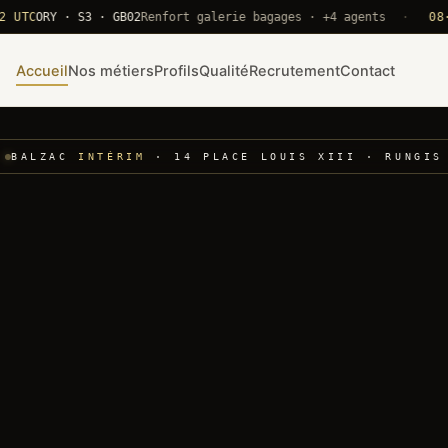
ORY · S3 · GB02
Renfort galerie bagages · +4 agents
·
08·22 U
Accueil
Nos métiers
Profils
Qualité
Recrutement
Contact
BALZAC
INTÉRIM
· 14 PLACE LOUIS XIII · RUNGIS