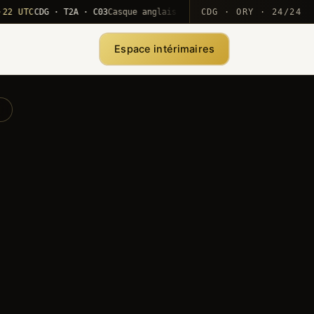
TC
CDG · T2A · C03
Casque anglais positionné · rotation MEA
CDG · ORY · 24/24
·
1
Espace intérimaires