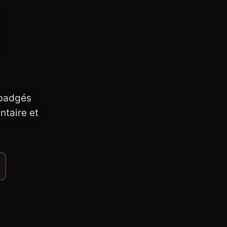
 badgés
ntaire et