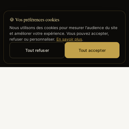
🍪 Vos préférences cookies
Nous utilisons des cookies pour mesurer l'audience du site
et améliorer votre expérience. Vous pouvez accepter,
refuser ou personnaliser.
En savoir plus
.
Tout refuser
Tout accepter
Alyzia
Groupe ADP
Air France
ILS NOUS FONT CONFIANCE
Groupe 3S
Hub Safe
Aeria
Newrest