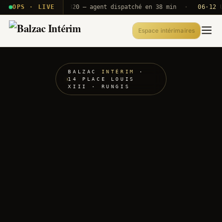
· T2E · B71
OPS · LIVE
Push A320 — agent dispatché en 38 min
·
06·12 UTC
Espace intérimaires
BALZAC
INTÉRIM
·
14 PLACE LOUIS
XIII · RUNGIS