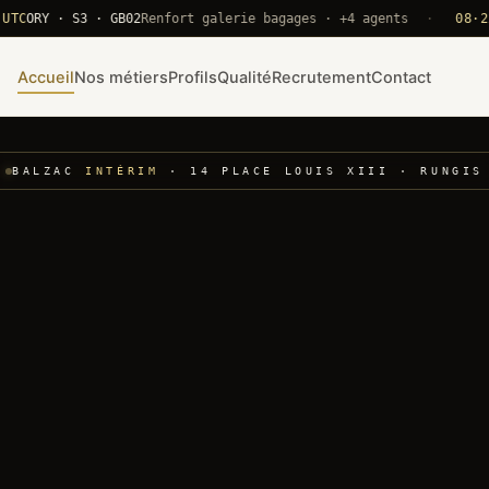
Y · S3 · GB02
Renfort galerie bagages · +4 agents
·
08·22 UTC
Accueil
Nos métiers
Profils
Qualité
Recrutement
Contact
BALZAC
INTÉRIM
· 14 PLACE LOUIS XIII · RUNGIS