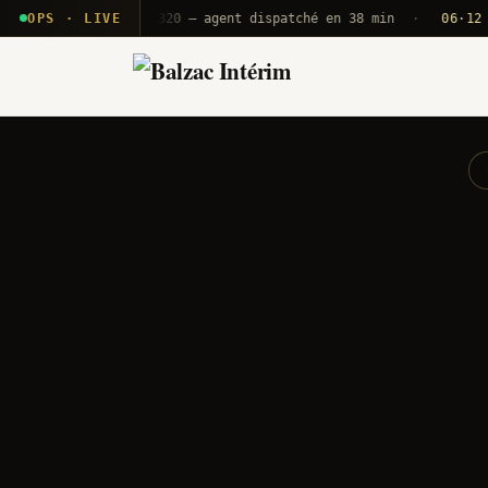
 T2E · B71
OPS · LIVE
Push A320 — agent dispatché en 38 min
·
06·12 UTC
OR