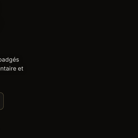
 badgés
ntaire et