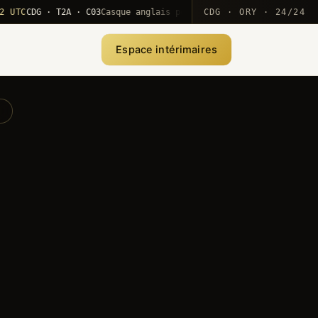
CDG · T2A · C03
Casque anglais positionné · rotation MEA
CDG · ORY · 24/24
·
10·
Espace intérimaires