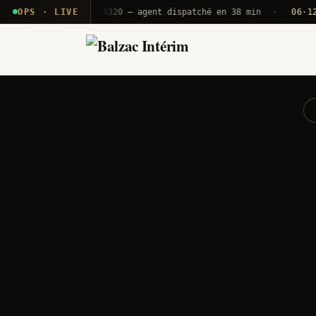
· T2E · B71
OPS · LIVE
Push A320 — agent dispatché en 38 min
·
06·12 UTC