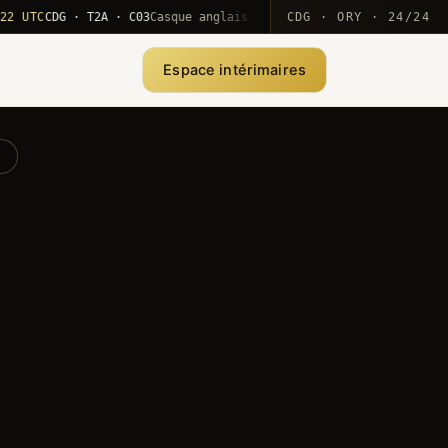
C
CDG · T2A · C03
Casque anglais positionné · rotation MEA
CDG · ORY · 24/24
·
1
Espace intérimaires