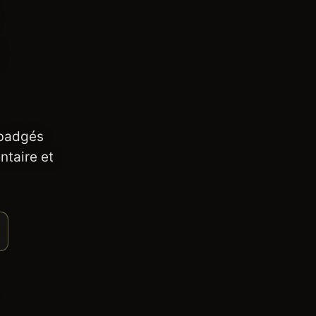
 badgés
ntaire et