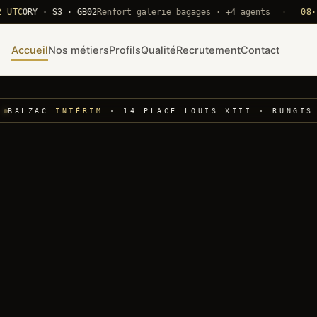
ORY · S3 · GB02
Renfort galerie bagages · +4 agents
·
08·22 UT
Accueil
Nos métiers
Profils
Qualité
Recrutement
Contact
BALZAC
INTÉRIM
· 14 PLACE LOUIS XIII · RUNGIS