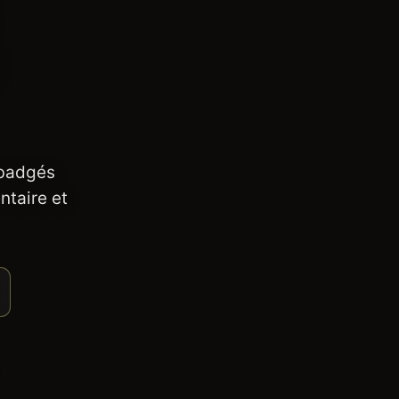
 badgés
ntaire et