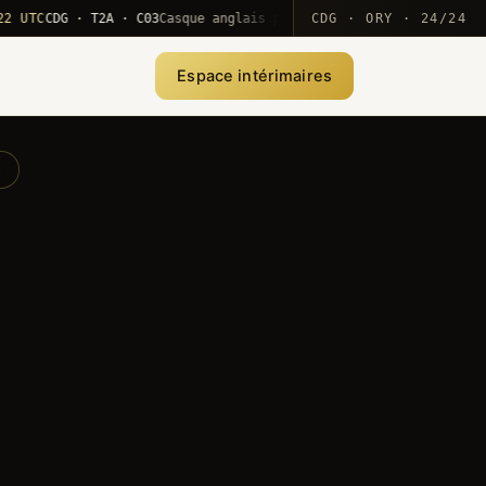
C
CDG · T2A · C03
Casque anglais positionné · rotation MEA
CDG · ORY · 24/24
·
10
Espace intérimaires