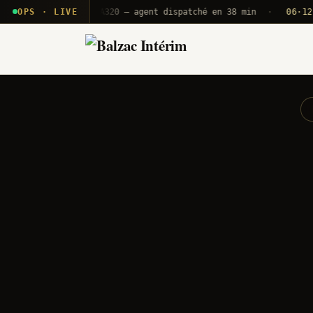
· T2E · B71
OPS · LIVE
Push A320 — agent dispatché en 38 min
·
06·12 UTC
O