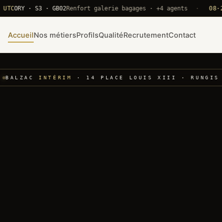
RY · S3 · GB02
Renfort galerie bagages · +4 agents
·
08·22 UT
Accueil
Nos métiers
Profils
Qualité
Recrutement
Contact
BALZAC
INTÉRIM
· 14 PLACE LOUIS XIII · RUNGIS