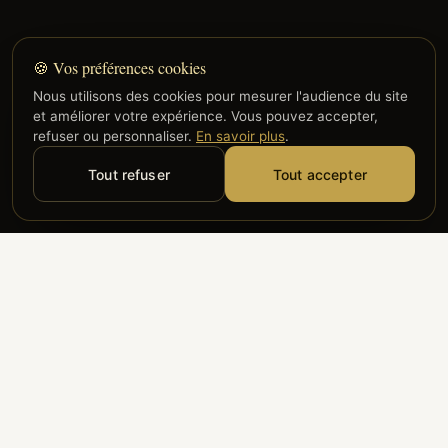
🍪 Vos préférences cookies
Nous utilisons des cookies pour mesurer l'audience du site
et améliorer votre expérience. Vous pouvez accepter,
refuser ou personnaliser.
En savoir plus
.
Tout refuser
Tout accepter
Alyzia
Groupe ADP
Air France
ILS NOUS FONT CONFIANCE
Groupe 3S
Hub Safe
Aeria
Newrest