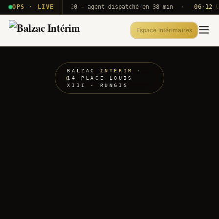
G · T2E · B71
OPS · LIVE
Push A320 — agent dispatché en 38 min
·
06·12 U
Espace intérimaires
BALZAC
INTÉRIM
·
14 PLACE LOUIS
XIII · RUNGIS