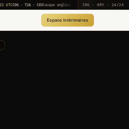
C
CDG · T2A · C03
Casque anglais positionné · rotation MEA
CDG · ORY · 24/24
·
10
Espace intérimaires