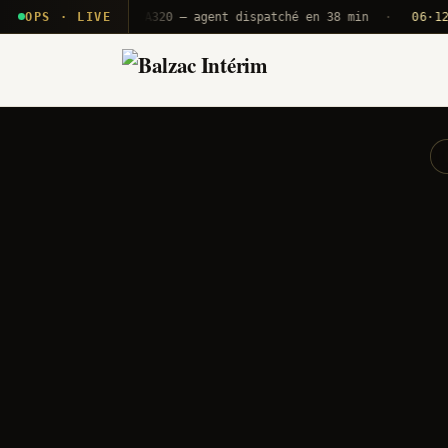
· T2E · B71
OPS · LIVE
Push A320 — agent dispatché en 38 min
·
06·12 UTC
O