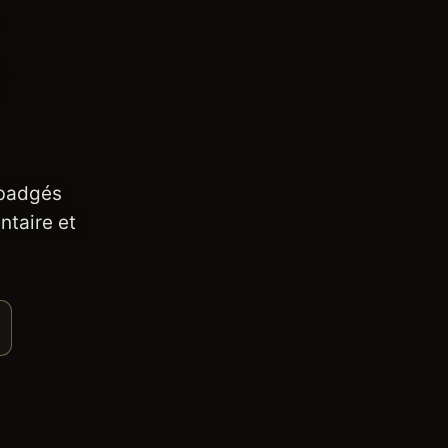
 badgés
ntaire et