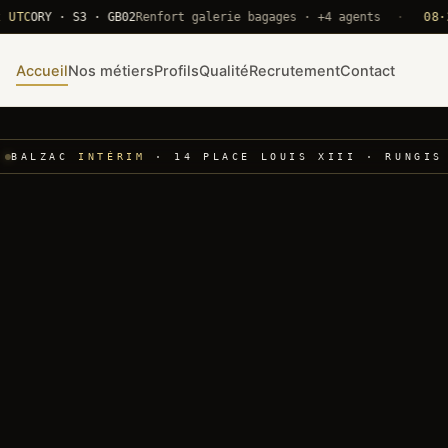
RY · S3 · GB02
Renfort galerie bagages · +4 agents
·
08·22 UT
Accueil
Nos métiers
Profils
Qualité
Recrutement
Contact
BALZAC
INTÉRIM
· 14 PLACE LOUIS XIII · RUNGIS