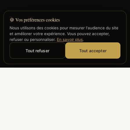
🍪 Vos préférences cookies
Nous utilisons des cookies pour mesurer l'audience du site
et améliorer votre expérience. Vous pouvez accepter,
refuser ou personnaliser.
En savoir plus
.
Tout refuser
Tout accepter
Alyzia
Groupe ADP
Air France
ILS NOUS FONT CONFIANCE
Groupe 3S
Hub Safe
Aeria
Newrest