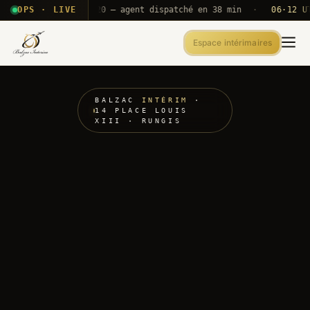
 T2E · B71
OPS · LIVE
Push A320 — agent dispatché en 38 min
·
06·12 UTC
O
Espace intérimaires
BALZAC
INTÉRIM
·
14 PLACE LOUIS
XIII · RUNGIS