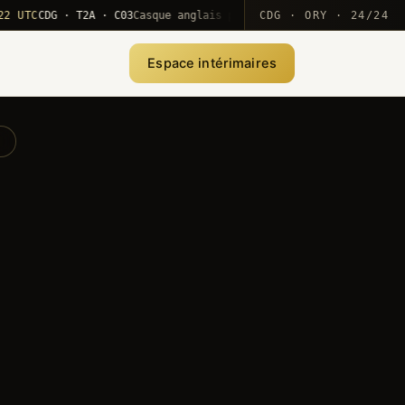
C
CDG · T2A · C03
Casque anglais positionné · rotation MEA
CDG · ORY · 24/24
·
10
Espace intérimaires