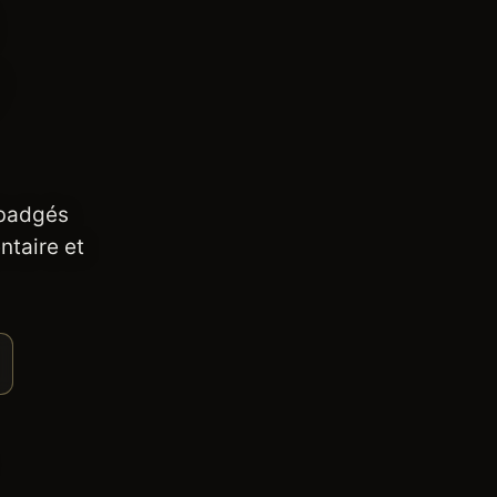
 badgés
ntaire et