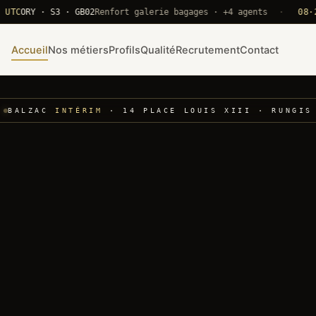
RY · S3 · GB02
Renfort galerie bagages · +4 agents
·
08·22 UT
Accueil
Nos métiers
Profils
Qualité
Recrutement
Contact
BALZAC
INTÉRIM
· 14 PLACE LOUIS XIII · RUNGIS