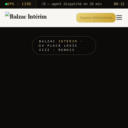
· T2E · B71
OPS · LIVE
Push A320 — agent dispatché en 38 min
·
06·12 UTC
Espace intérimaires
BALZAC
INTÉRIM
·
14 PLACE LOUIS
XIII · RUNGIS