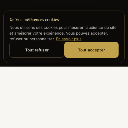
🍪 Vos préférences cookies
Nous utilisons des cookies pour mesurer l'audience du site
et améliorer votre expérience. Vous pouvez accepter,
refuser ou personnaliser.
En savoir plus
.
Tout refuser
Tout accepter
Alyzia
Groupe ADP
Air France
ILS NOUS FONT CONFIANCE
Groupe 3S
Hub Safe
Aeria
Newrest