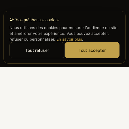
🍪 Vos préférences cookies
Nous utilisons des cookies pour mesurer l'audience du site
et améliorer votre expérience. Vous pouvez accepter,
refuser ou personnaliser.
En savoir plus
.
Tout refuser
Tout accepter
Alyzia
Groupe ADP
Air France
ILS NOUS FONT CONFIANCE
Groupe 3S
Hub Safe
Aeria
Newrest