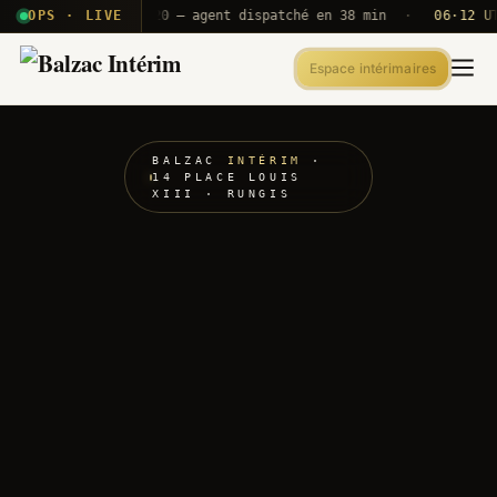
 T2E · B71
OPS · LIVE
Push A320 — agent dispatché en 38 min
·
06·12 UTC
O
Espace intérimaires
BALZAC
INTÉRIM
·
14 PLACE LOUIS
XIII · RUNGIS