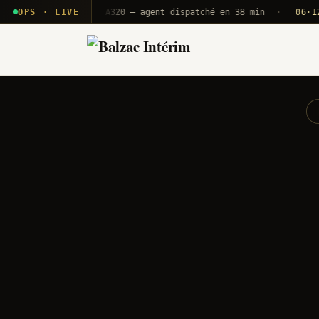
· T2E · B71
OPS · LIVE
Push A320 — agent dispatché en 38 min
·
06·12 UTC