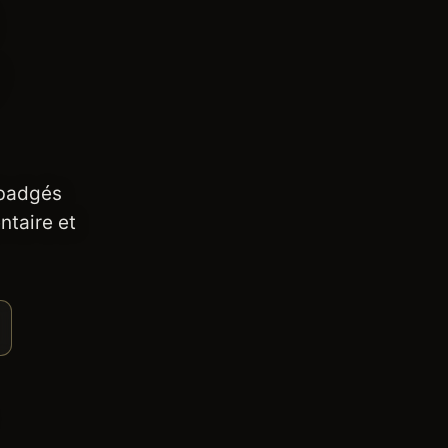
 badgés
ntaire et