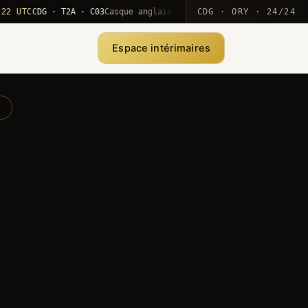
C
CDG · T2A · C03
Casque anglais positionné · rotation MEA
CDG · ORY · 24/24
·
1
Espace intérimaires