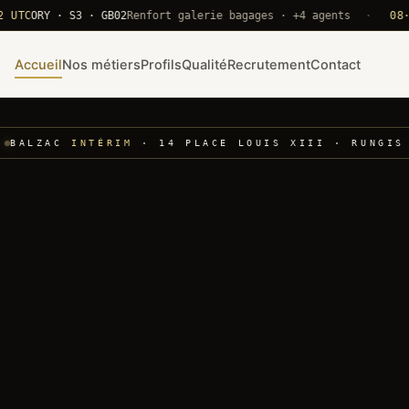
ORY · S3 · GB02
Renfort galerie bagages · +4 agents
·
08·22 UT
Accueil
Nos métiers
Profils
Qualité
Recrutement
Contact
BALZAC
INTÉRIM
· 14 PLACE LOUIS XIII · RUNGIS