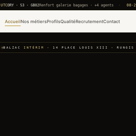
RY · S3 · GB02
Renfort galerie bagages · +4 agents
·
08·22 UTC
Accueil
Nos métiers
Profils
Qualité
Recrutement
Contact
BALZAC
INTÉRIM
· 14 PLACE LOUIS XIII · RUNGIS