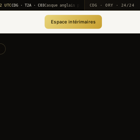
CDG · T2A · C03
Casque anglais positionné · rotation MEA
CDG · ORY · 24/24
·
10
Espace intérimaires