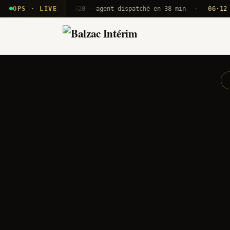
 T2E · B71
OPS · LIVE
Push A320 — agent dispatché en 38 min
·
06·12 UTC
O