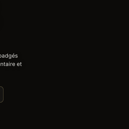
 badgés
ntaire et