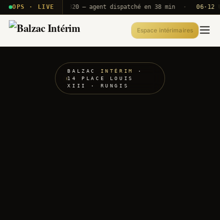
· T2E · B71
OPS · LIVE
Push A320 — agent dispatché en 38 min
·
06·12 UTC
Espace intérimaires
BALZAC
INTÉRIM
·
14 PLACE LOUIS
XIII · RUNGIS