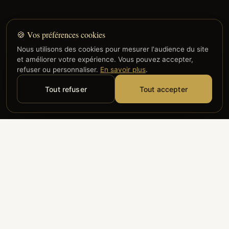
🍪 Vos préférences cookies
Nous utilisons des cookies pour mesurer l'audience du site
et améliorer votre expérience. Vous pouvez accepter,
refuser ou personnaliser.
En savoir plus
.
Tout refuser
Tout accepter
Alyzia
Groupe ADP
Air France
ILS NOUS FONT CONFIANCE
Groupe 3S
Hub Safe
Aeria
Newrest