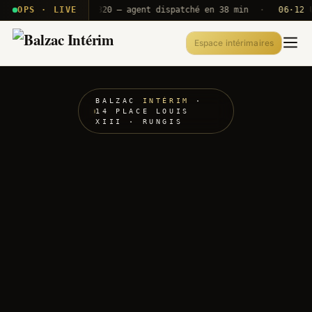
· T2E · B71
OPS · LIVE
Push A320 — agent dispatché en 38 min
·
06·12 UTC
Espace intérimaires
BALZAC
INTÉRIM
·
14 PLACE LOUIS
XIII · RUNGIS