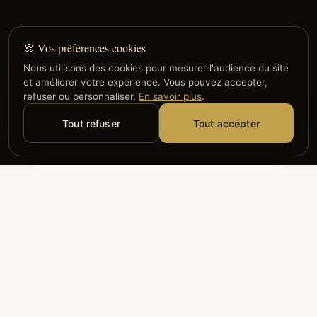
🍪 Vos préférences cookies
Nous utilisons des cookies pour mesurer l'audience du site
et améliorer votre expérience. Vous pouvez accepter,
refuser ou personnaliser.
En savoir plus
.
Tout refuser
Tout accepter
Alyzia
Groupe ADP
Air France
ILS NOUS FONT CONFIANCE
Groupe 3S
Hub Safe
Aeria
Newrest