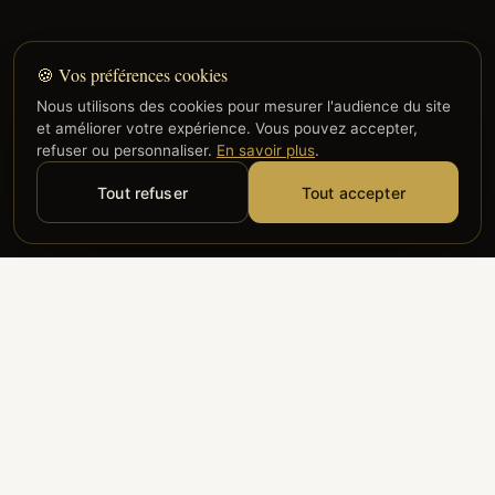
🍪 Vos préférences cookies
Nous utilisons des cookies pour mesurer l'audience du site
et améliorer votre expérience. Vous pouvez accepter,
refuser ou personnaliser.
En savoir plus
.
Tout refuser
Tout accepter
Alyzia
Groupe ADP
Air France
ILS NOUS FONT CONFIANCE
Groupe 3S
Hub Safe
Aeria
Newrest