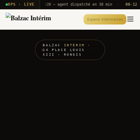
· T2E · B71
OPS · LIVE
Push A320 — agent dispatché en 38 min
·
06·12 UTC
Espace intérimaires
BALZAC
INTÉRIM
·
14 PLACE LOUIS
XIII · RUNGIS