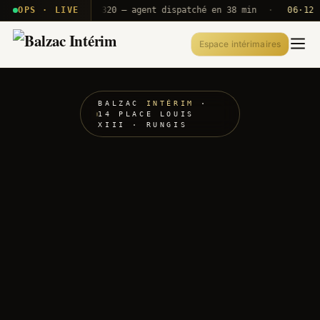
· T2E · B71
OPS · LIVE
Push A320 — agent dispatché en 38 min
·
06·12 UTC
Espace intérimaires
BALZAC
INTÉRIM
·
14 PLACE LOUIS
XIII · RUNGIS