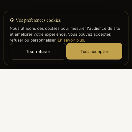
🍪 Vos préférences cookies
Nous utilisons des cookies pour mesurer l'audience du site
et améliorer votre expérience. Vous pouvez accepter,
refuser ou personnaliser.
En savoir plus
.
Tout refuser
Tout accepter
Alyzia
Groupe ADP
Air France
ILS NOUS FONT CONFIANCE
Groupe 3S
Hub Safe
Aeria
Newrest