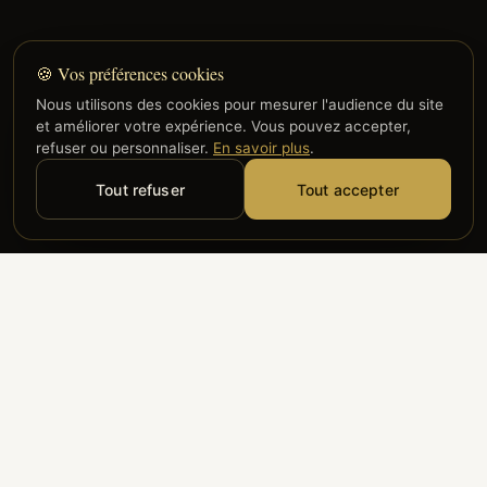
🍪 Vos préférences cookies
Nous utilisons des cookies pour mesurer l'audience du site
et améliorer votre expérience. Vous pouvez accepter,
refuser ou personnaliser.
En savoir plus
.
Tout refuser
Tout accepter
Alyzia
Groupe ADP
Air France
ILS NOUS FONT CONFIANCE
Groupe 3S
Hub Safe
Aeria
Newrest