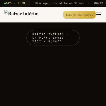
· T2E · B71
OPS · LIVE
Push A320 — agent dispatché en 38 min
·
06·12 UTC
Espace intérimaires
BALZAC
INTÉRIM
·
14 PLACE LOUIS
XIII · RUNGIS