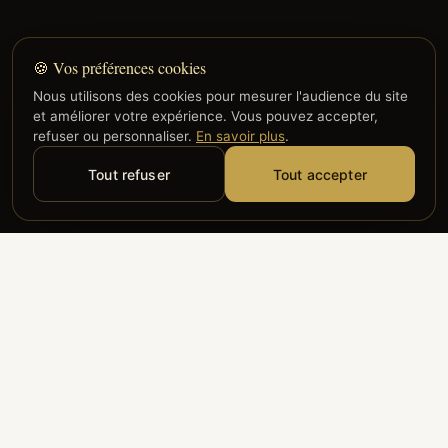
🍪 Vos préférences cookies
Nous utilisons des cookies pour mesurer l'audience du site
et améliorer votre expérience. Vous pouvez accepter,
refuser ou personnaliser.
En savoir plus
.
Tout refuser
Tout accepter
Alyzia
Groupe ADP
Air France
ILS NOUS FONT CONFIANCE
Groupe 3S
Hub Safe
Aeria
Newrest