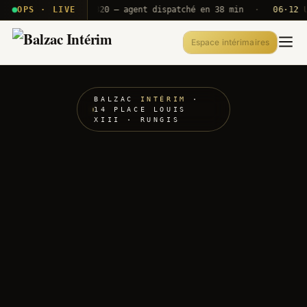
· T2E · B71
OPS · LIVE
Push A320 — agent dispatché en 38 min
·
06·12 UTC
Espace intérimaires
BALZAC
INTÉRIM
·
14 PLACE LOUIS
XIII · RUNGIS