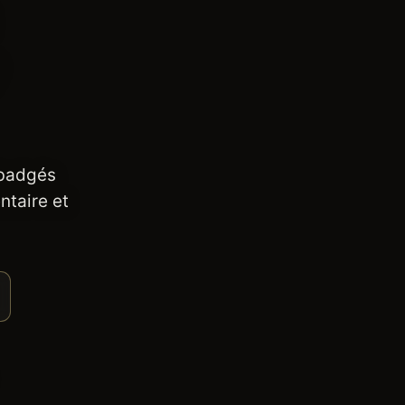
 badgés
ntaire et