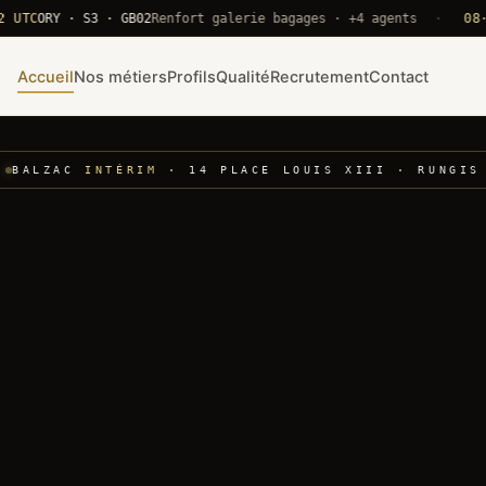
ORY · S3 · GB02
Renfort galerie bagages · +4 agents
·
08·22 U
Accueil
Nos métiers
Profils
Qualité
Recrutement
Contact
BALZAC
INTÉRIM
· 14 PLACE LOUIS XIII · RUNGIS