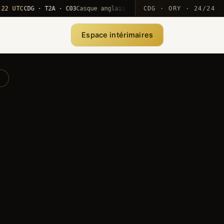
TC
CDG · T2A · C03
Casque anglais positionné · rotation MEA
CDG · ORY · 24/24
·
1
Espace intérimaires