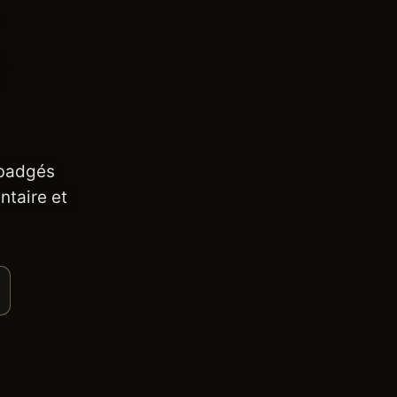
 badgés
ntaire et