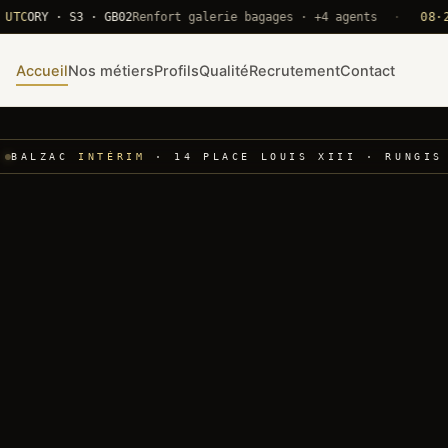
Y · S3 · GB02
Renfort galerie bagages · +4 agents
·
08·22 UTC
Accueil
Nos métiers
Profils
Qualité
Recrutement
Contact
BALZAC
INTÉRIM
· 14 PLACE LOUIS XIII · RUNGIS