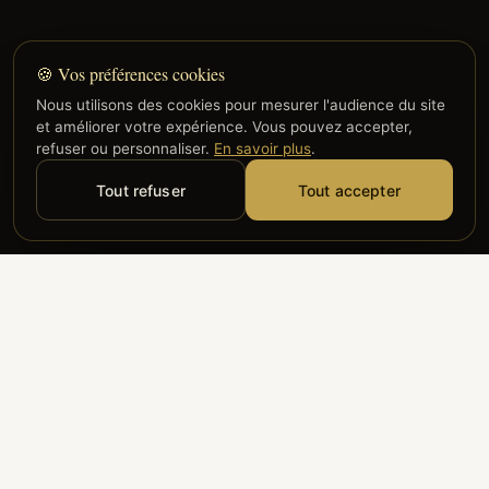
🍪 Vos préférences cookies
Nous utilisons des cookies pour mesurer l'audience du site
et améliorer votre expérience. Vous pouvez accepter,
refuser ou personnaliser.
En savoir plus
.
Tout refuser
Tout accepter
Alyzia
Groupe ADP
Air France
ILS NOUS FONT CONFIANCE
Groupe 3S
Hub Safe
Aeria
Newrest