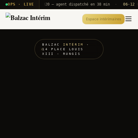
· T2E · B71
OPS · LIVE
Push A320 — agent dispatché en 38 min
·
06·12 UTC
Espace intérimaires
BALZAC
INTÉRIM
·
14 PLACE LOUIS
XIII · RUNGIS