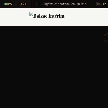
T2E · B71
OPS · LIVE
Push A320 — agent dispatché en 38 min
·
06·12 UTC
OR