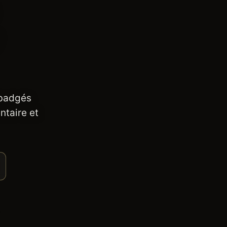
 badgés
ntaire et