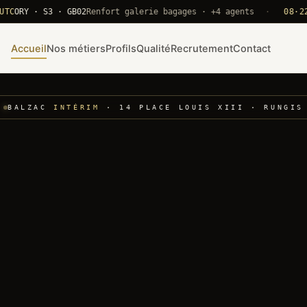
Y · S3 · GB02
Renfort galerie bagages · +4 agents
·
08·22 UTC
Accueil
Nos métiers
Profils
Qualité
Recrutement
Contact
BALZAC
INTÉRIM
· 14 PLACE LOUIS XIII · RUNGIS