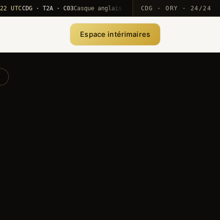
C
CDG · T2A · C03
Casque anglais positionné · rotation MEA
CDG · ORY · 24/24
·
1
Espace intérimaires