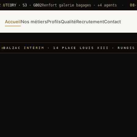
RY · S3 · GB02
Renfort galerie bagages · +4 agents
·
08·22 UT
Accueil
Nos métiers
Profils
Qualité
Recrutement
Contact
BALZAC
INTÉRIM
· 14 PLACE LOUIS XIII · RUNGIS