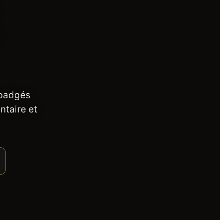
 badgés
ntaire et