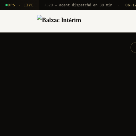
· T2E · B71
OPS · LIVE
Push A320 — agent dispatché en 38 min
·
06·12 UTC
O