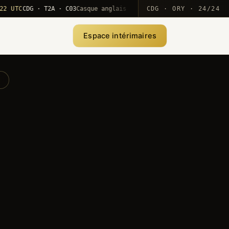
C
CDG · T2A · C03
Casque anglais positionné · rotation MEA
CDG · ORY · 24/24
·
1
Espace intérimaires