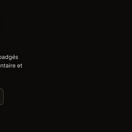
 badgés
ntaire et