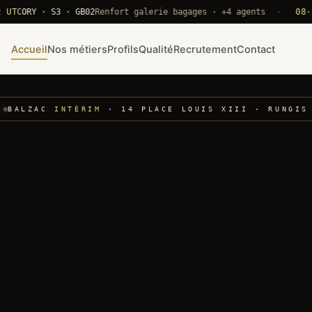
ORY · S3 · GB02
Renfort galerie bagages · +4 agents
·
08·22 UT
Accueil
Nos métiers
Profils
Qualité
Recrutement
Contact
BALZAC
INTÉRIM
· 14 PLACE LOUIS XIII · RUNGIS