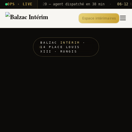
· T2E · B71
OPS · LIVE
Push A320 — agent dispatché en 38 min
·
06·12 UTC
Espace intérimaires
BALZAC
INTÉRIM
·
14 PLACE LOUIS
XIII · RUNGIS