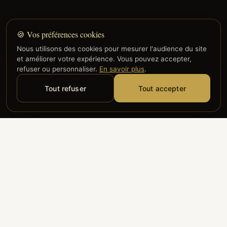
🍪 Vos préférences cookies
Nous utilisons des cookies pour mesurer l'audience du site
et améliorer votre expérience. Vous pouvez accepter,
refuser ou personnaliser.
En savoir plus
.
Tout refuser
Tout accepter
Alyzia
Groupe ADP
Air France
ILS NOUS FONT CONFIANCE
Groupe 3S
Hub Safe
Aeria
Newrest