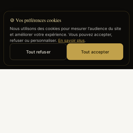
🍪 Vos préférences cookies
Nous utilisons des cookies pour mesurer l'audience du site
et améliorer votre expérience. Vous pouvez accepter,
refuser ou personnaliser.
En savoir plus
.
Tout refuser
Tout accepter
Alyzia
Groupe ADP
Air France
ILS NOUS FONT CONFIANCE
Groupe 3S
Hub Safe
Aeria
Newrest