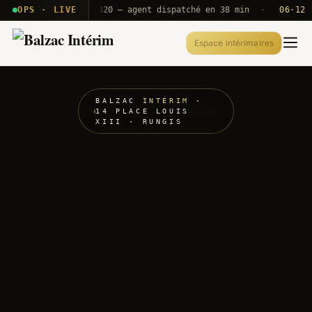
· T2E · B71
OPS · LIVE
Push A320 — agent dispatché en 38 min
·
06·12 UTC
Espace intérimaires
BALZAC
INTÉRIM
·
14 PLACE LOUIS
XIII · RUNGIS