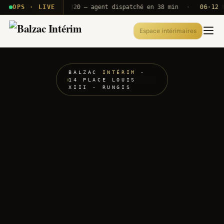
· T2E · B71
OPS · LIVE
Push A320 — agent dispatché en 38 min
·
06·12 UTC
Espace intérimaires
BALZAC
INTÉRIM
·
14 PLACE LOUIS
XIII · RUNGIS