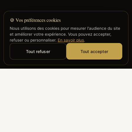
🍪 Vos préférences cookies
Nous utilisons des cookies pour mesurer l'audience du site
et améliorer votre expérience. Vous pouvez accepter,
refuser ou personnaliser.
En savoir plus
.
Tout refuser
Tout accepter
Alyzia
Groupe ADP
Air France
ILS NOUS FONT CONFIANCE
Groupe 3S
Hub Safe
Aeria
Newrest