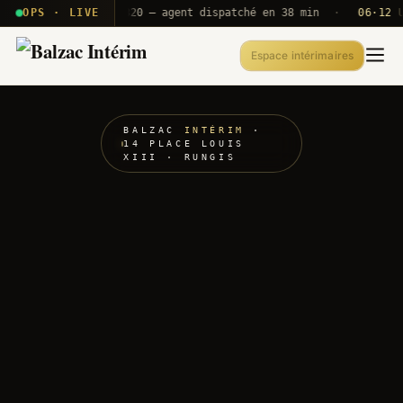
· T2E · B71
OPS · LIVE
Push A320 — agent dispatché en 38 min
·
06·12 UTC
Espace intérimaires
BALZAC
INTÉRIM
·
14 PLACE LOUIS
XIII · RUNGIS