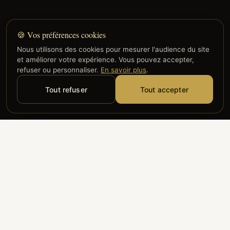
🍪 Vos préférences cookies
Nous utilisons des cookies pour mesurer l'audience du site
et améliorer votre expérience. Vous pouvez accepter,
refuser ou personnaliser.
En savoir plus
.
Tout refuser
Tout accepter
Alyzia
Groupe ADP
Air France
ILS NOUS FONT CONFIANCE
Groupe 3S
Hub Safe
Aeria
Newrest