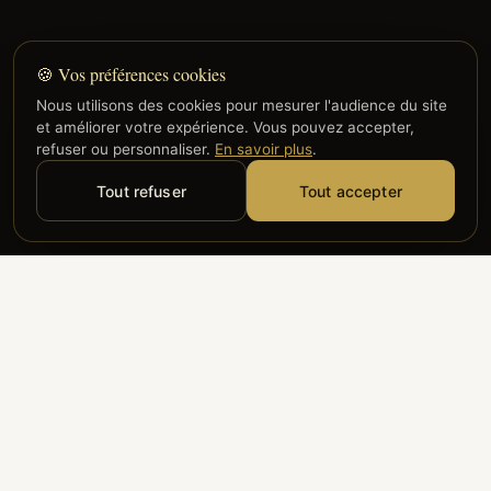
🍪 Vos préférences cookies
Nous utilisons des cookies pour mesurer l'audience du site
et améliorer votre expérience. Vous pouvez accepter,
refuser ou personnaliser.
En savoir plus
.
Tout refuser
Tout accepter
Alyzia
Groupe ADP
Air France
ILS NOUS FONT CONFIANCE
Groupe 3S
Hub Safe
Aeria
Newrest