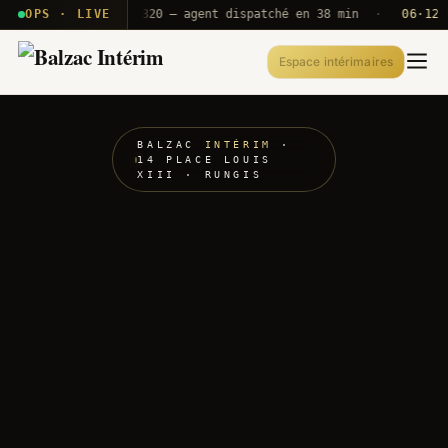
· T2E · B71
OPS · LIVE
Push A320 — agent dispatché en 38 min
·
06·12 UTC
Espace intérimaires
BALZAC
INTÉRIM
·
14 PLACE LOUIS
XIII · RUNGIS