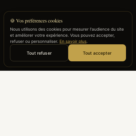
🍪 Vos préférences cookies
Nous utilisons des cookies pour mesurer l'audience du site
et améliorer votre expérience. Vous pouvez accepter,
refuser ou personnaliser.
En savoir plus
.
Tout refuser
Tout accepter
Alyzia
Groupe ADP
Air France
ILS NOUS FONT CONFIANCE
Groupe 3S
Hub Safe
Aeria
Newrest