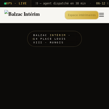
· T2E · B71
OPS · LIVE
Push A320 — agent dispatché en 38 min
·
06·12 UTC
O
Espace intérimaires
BALZAC
INTÉRIM
·
14 PLACE LOUIS
XIII · RUNGIS