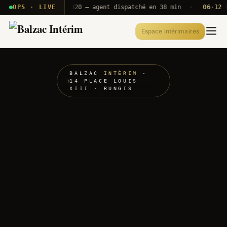
· T2E · B71
OPS · LIVE
Push A320 — agent dispatché en 38 min
·
06·12 UTC
Espace intérimaires
BALZAC
INTÉRIM
·
14 PLACE LOUIS
XIII · RUNGIS