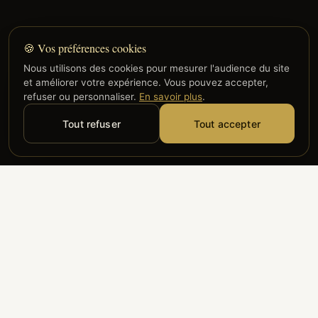
🍪 Vos préférences cookies
Nous utilisons des cookies pour mesurer l'audience du site
et améliorer votre expérience. Vous pouvez accepter,
refuser ou personnaliser.
En savoir plus
.
Tout refuser
Tout accepter
Alyzia
Groupe ADP
Air France
ILS NOUS FONT CONFIANCE
Groupe 3S
Hub Safe
Aeria
Newrest