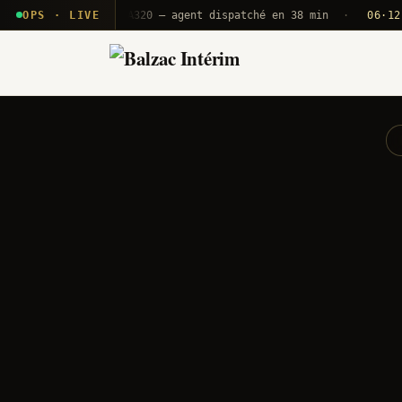
 T2E · B71
OPS · LIVE
Push A320 — agent dispatché en 38 min
·
06·12 UTC
O