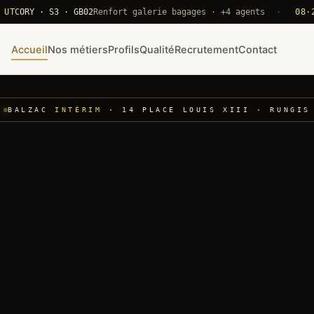
RY · S3 · GB02
Renfort galerie bagages · +4 agents
·
08·22 UT
Accueil
Nos métiers
Profils
Qualité
Recrutement
Contact
BALZAC
INTÉRIM
· 14 PLACE LOUIS XIII · RUNGIS