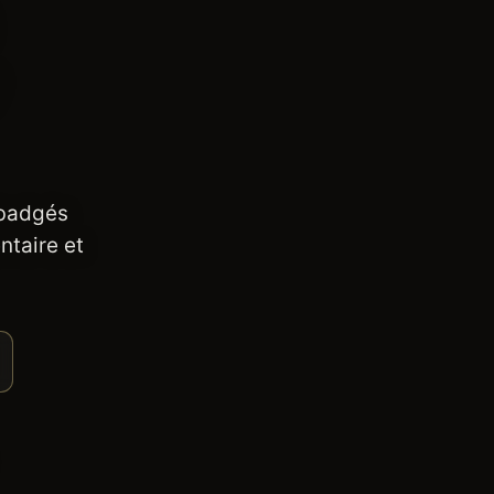
 badgés
ntaire et