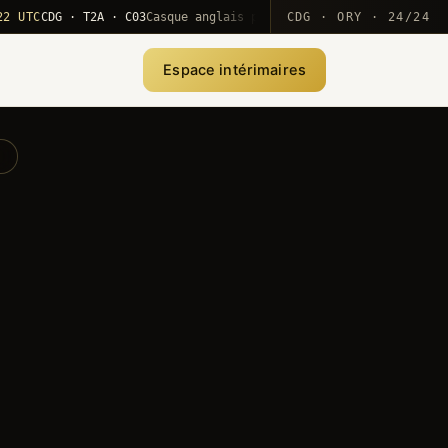
C
CDG · T2A · C03
Casque anglais positionné · rotation MEA
CDG · ORY · 24/24
·
10
Espace intérimaires