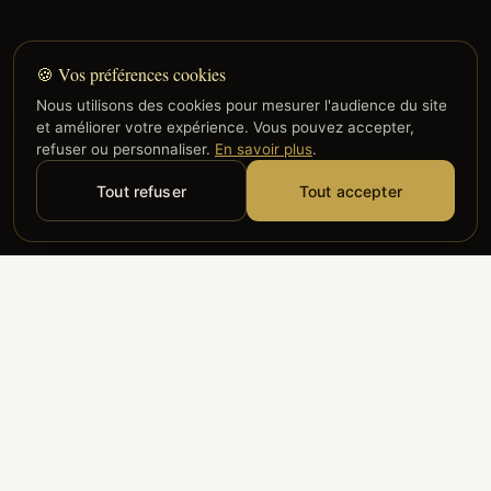
🍪 Vos préférences cookies
Nous utilisons des cookies pour mesurer l'audience du site
et améliorer votre expérience. Vous pouvez accepter,
refuser ou personnaliser.
En savoir plus
.
Tout refuser
Tout accepter
Alyzia
Groupe ADP
Air France
ILS NOUS FONT CONFIANCE
Groupe 3S
Hub Safe
Aeria
Newrest