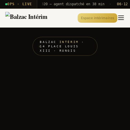
 · T2E · B71
OPS · LIVE
Push A320 — agent dispatché en 38 min
·
06·12 UT
Espace intérimaires
BALZAC
INTÉRIM
·
14 PLACE LOUIS
XIII · RUNGIS